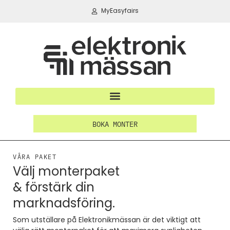
MyEasyfairs
BOKA MONTER
VÅRA PAKET
Välj monterpaket
& förstärk din
marknadsföring.
Som utställare på Elektronikmässan är det viktigt att