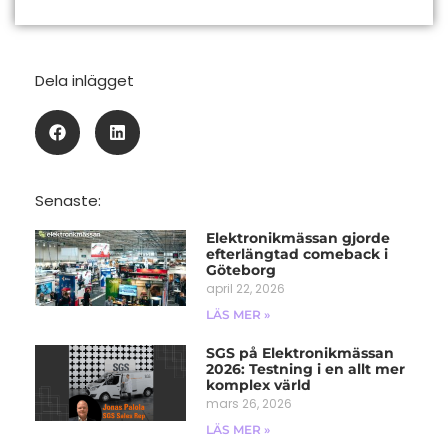
Dela inlägget
Senaste:
Elektronikmässan gjorde
efterlängtad comeback i
Göteborg
april 22, 2026
LÄS MER »
SGS på Elektronikmässan
2026: Testning i en allt mer
komplex värld​
mars 26, 2026
LÄS MER »