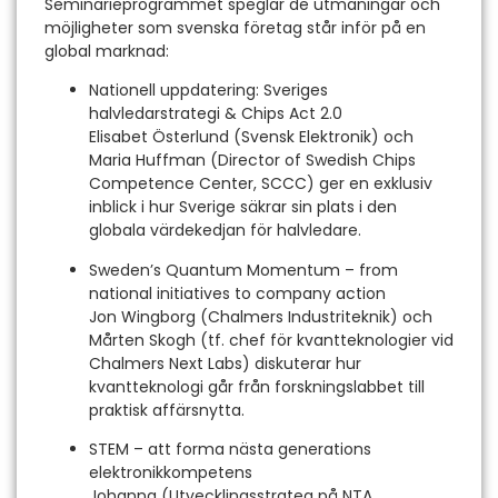
Seminarieprogrammet speglar de utmaningar och
möjligheter som svenska företag står inför på en
global marknad:
Nationell uppdatering: Sveriges
halvledarstrategi & Chips Act 2.0
Elisabet Österlund (Svensk Elektronik) och
Maria Huffman (Director of Swedish Chips
Competence Center, SCCC) ger en exklusiv
inblick i hur Sverige säkrar sin plats i den
globala värdekedjan för halvledare.
Sweden’s Quantum Momentum – from
national initiatives to company action
Jon Wingborg (Chalmers Industriteknik) och
Mårten Skogh (tf. chef för kvantteknologier vid
Chalmers Next Labs) diskuterar hur
kvantteknologi går från forskningslabbet till
praktisk affärsnytta.
STEM – att forma nästa generations
elektronikkompetens
Johanna (Utvecklingsstrateg på NTA