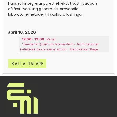
hans roll integrerar på ett effektivt sätt fysik och
affärsutveckling genom att omvandla
laboratoriemetoder till skalbara lösningar.
april 16, 2026
12:00 - 13:00
Panel
Sweden’s Quantum Momentum - from national
initiatives to company action
Electronics Stage
ALLA TALARE